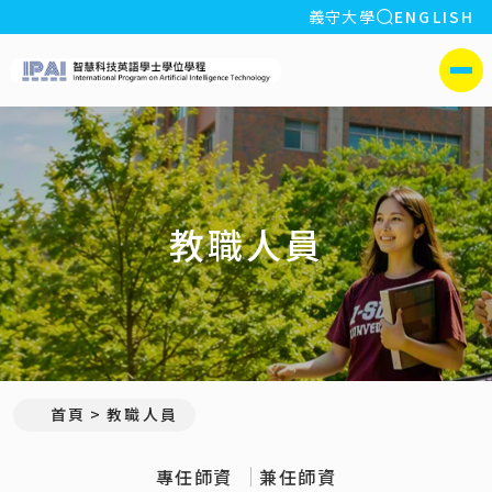
全站搜索
義守大學
ENGLISH
:::
義守大學智慧科技英語學
側選單
教職人員
:::
首頁
教職人員
專任師資
兼任師資