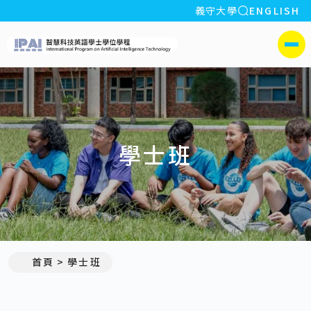
全站搜索
義守大學
ENGLISH
:::
義守大學智慧科技英語學
側選單
學士班
首頁
學士班