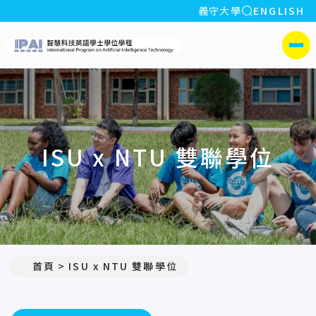
全站搜索
義守大學
ENGLISH
:::
義守大學智慧科技英語學
側選單
ISU x NTU 雙聯學位
首頁
ISU x NTU 雙聯學位