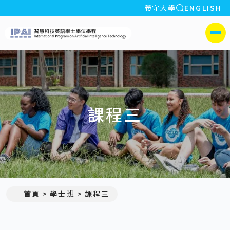
全站搜索
義守大學
ENGLISH
:::
義守大學智慧科技英語學
側選單
課程三
首頁
學士班
課程三