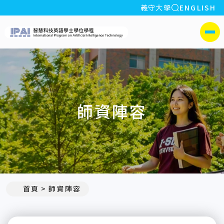
全站搜索
義守大學
ENGLISH
:::
義守大學智慧科技英語學
側選單
師資陣容
:::
首頁
師資陣容