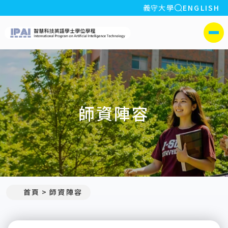
全站搜索
義守大學
ENGLISH
:::
義守大學智慧科技英語學
側選單
師資陣容
:::
首頁
師資陣容