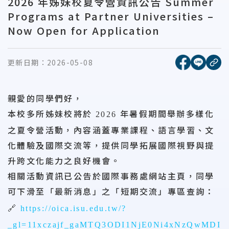
2026 年姊妹校夏令營資訊公告 Summer
Programs at Partner Universities –
Now Open for Application
[另開新視窗
[另開
更新日期：
2026-05-08
複
親愛的同學們好，
本校多所姊妹校將於
年暑假期間舉辦多樣化
2026
之夏令營活動，內容涵蓋專業課程、語言學習、文
化體驗及國際交流等，提供同學拓展國際視野與提
升跨文化能力之良好機會。
相關活動資訊已公告於國際事務處網站主頁，同學
可下滑至「最新消息」之「短期交流」專區查詢：
🔗
https://oica.isu.edu.tw/?
_gl=1
1xczajf
_ga
MTQ3ODI1NjE0Ni4xNzQwMDI