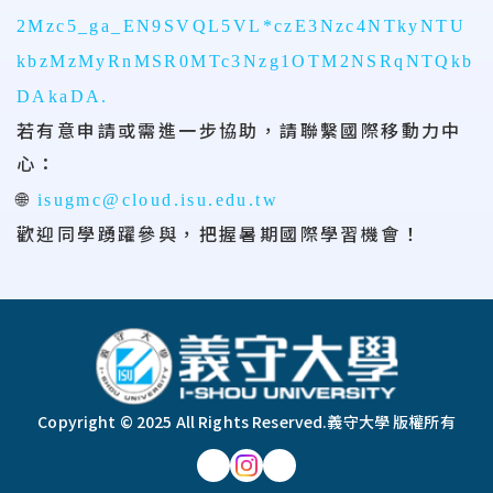
2Mzc5
_ga_EN9SVQL5VL*czE3Nzc4NTkyNTU
kbzMzMyRnMSR0MTc3Nzg1OTM2NSRqNTQkb
DAkaDA.
若有意申請或需進一步協助，請聯繫國際移動力中
心：
🌐
isugmc@cloud.isu.edu.tw
歡迎同學踴躍參與，把握暑期國際學習機會！
:::
Copyright © 2025 All Rights Reserved.
義守大學 版權所有