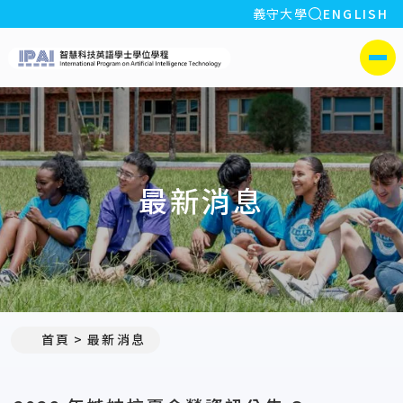
全站搜索
義守大學
ENGLISH
:::
義守大學智慧科技英語學
側選單
最新消息
:::
首頁
最新消息