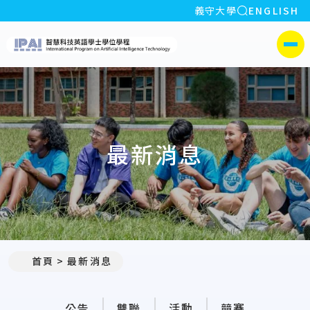
全站搜索
義守大學
ENGLISH
:::
義守大學智慧科技英語學
側選單
最新消息
:::
首頁
最新消息
公告
雙聯
活動
競賽